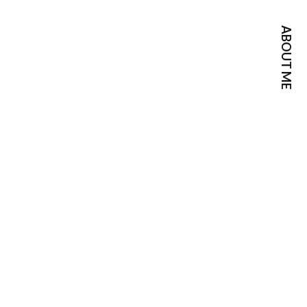
sum dolor sit amet, consectetur adipisicing elit, sed
ABOUT ME
llamco laboris nisi ut aliquip ex ea commodo