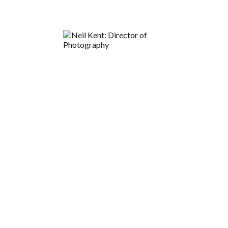
 in culpa qui officia deserunt mollit anim id est laborum. Lorem ip
agna aliqua. Ut enim ad minim veniam, quis nostrud exercitation u
voluptate velit esse cillum dolore eu fugiat nulla pariatur.
for the next time I comment.